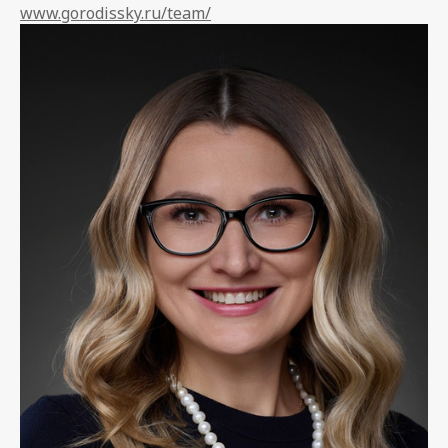
www.gorodissky.ru/team/